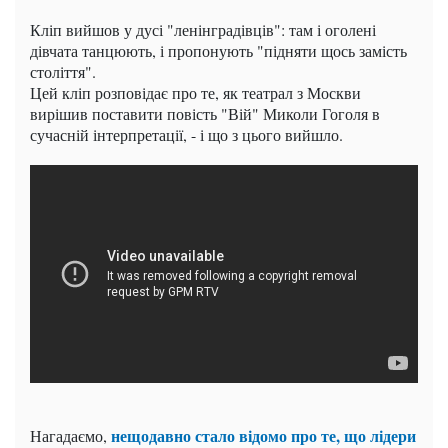
Кліп вийшов у дусі "ленінградівців": там і оголені
дівчата танцюють, і пропонують "підняти щось замість
століття".
Цей кліп розповідає про те, як театрал з Москви
вирішив поставити повість "Вій" Миколи Гоголя в
сучасній інтерпретації, - і що з цього вийшло.
нещодавно стало відомо про те, що лідери
Нагадаємо,