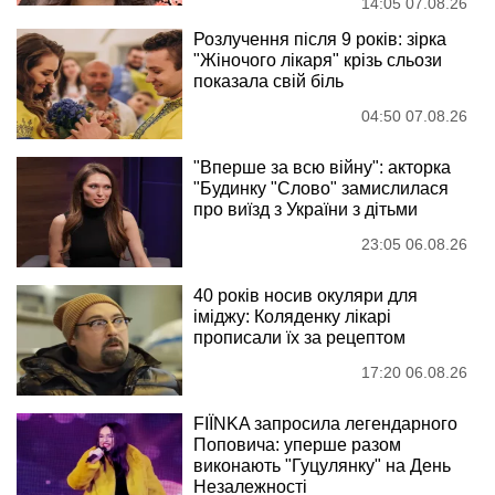
14:05 07.08.26
Розлучення після 9 років: зірка
"Жіночого лікаря" крізь сльози
показала свій біль
04:50 07.08.26
"Вперше за всю війну": акторка
"Будинку "Слово" замислилася
про виїзд з України з дітьми
23:05 06.08.26
40 років носив окуляри для
іміджу: Коляденку лікарі
прописали їх за рецептом
17:20 06.08.26
FIÏNKA запросила легендарного
Поповича: уперше разом
виконають "Гуцулянку" на День
Незалежності