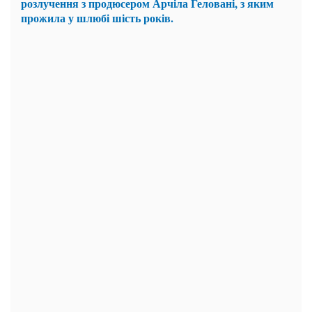
розлучення з продюсером Арчіла Геловані, з яким
прожила у шлюбі шість років.