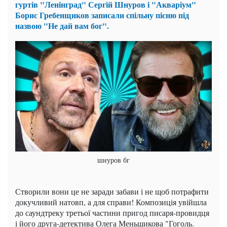
гуртів "Ленінград" Сергій Шнуров і "Акваріум"
Борис Гребенщиков записали спільну пісню під
назвою "Не дай вам бог".
шнуров бг
Створили вони це не заради забави і не щоб потрафити
докучливий натовп, а для справи! Композиція увійшла
до саундтреку третьої частини пригод писаря-провидця
і його друга-детектива Олега Меньшикова "Гоголь.