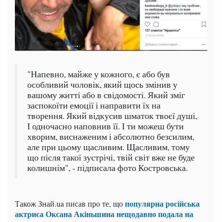
"Напевно, майже у кожного, є або був
особливий чоловік, який щось змінив у
вашому житті або в свідомості. Який зміг
заспокоїти емоції і направити їх на
творення. Який відкусив шматок твоєї душі,
І одночасно наповнив її. І ти можеш бути
хворим, виснаженим і абсолютно безсилим,
але при цьому щасливим. Щасливим, тому
що після такої зустрічі, твій світ вже не буде
колишнім", - підписала фото Костровська.
популярна російська
Також Знай.ua писав про те, що
актриса Оксана Акіньшина нещодавно подала на