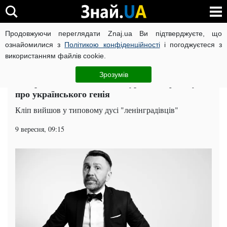
Продовжуючи переглядати Znaj.ua Ви підтверджуєте, що
ВІЙНА РОСІЇ ПРОТИ УКРАЇНИ
КОРОНАВІРУС В УКРАЇНІ І
ознайомилися з
Політикою конфіденційності
і погоджуєтеся з
використанням файлів cookie.
Головна
Шоу-бізнес
ЧИТАТЬ НА РУССКОМ
Зрозумів
У мережі з’явився кліп Шнурова до фільму
про українського генія
Кліп вийшов у типовому дусі "ленінградівців"
9 вересня, 09:15