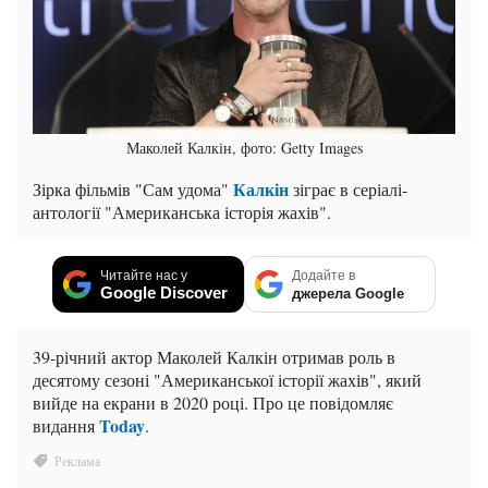
Маколей Калкін, фото: Getty Images
Калкін
Зірка фільмів "Сам удома"
зіграє в серіалі-
антології "Американська історія жахів".
Читайте нас у
Додайте в
Google Discover
джерела Google
39-річний актор Маколей Калкін отримав роль в
десятому сезоні "Американської історії жахів", який
вийде на екрани в 2020 році. Про це повідомляє
Today
видання
.