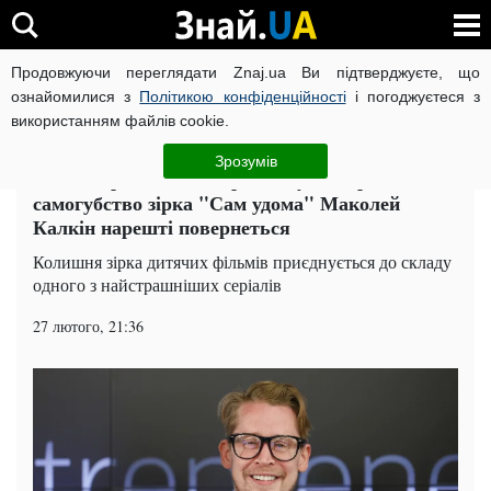
Продовжуючи переглядати Znaj.ua Ви підтверджуєте, що
ВІЙНА РОСІЇ ПРОТИ УКРАЇНИ
КОРОНАВІРУС В УКРАЇНІ І
ознайомилися з
Політикою конфіденційності
і погоджуєтеся з
використанням файлів cookie.
Головна
Шоу-бізнес
ЧИТАТЬ НА РУССКОМ
Зрозумів
Після наркотиків, депресії і думок про
самогубство зірка "Сам удома" Маколей
Калкін нарешті повернеться
Колишня зірка дитячих фільмів приєднується до складу
одного з найстрашніших серіалів
27 лютого, 21:36