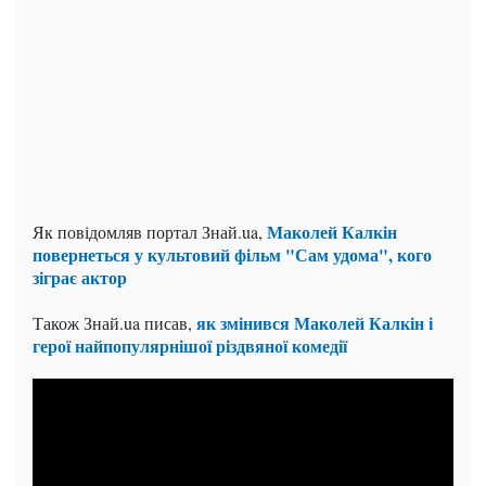
Маколей Калкін
Як повідомляв портал Знай.ua,
повернеться у культовий фільм "Сам удома", кого
зіграє актор
як змінився Маколей Калкін і
Також Знай.ua писав,
герої найпопулярнішої різдвяної комедії