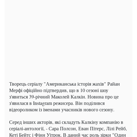
Творець серіалу "Американська історія жахів" Райан
Мерфі офіційно підтвердив, що в 10 сезоні шоу
з'явиться 39-річний Маколей Калкін. Новина про це
з'явилася в Instagram режисера. Він поділився
відеороликом із іменами учасників нового сезону.
Серед інших акторів, які складуть Калкіну компанію в
серіалі-антології, - Сара Полсон, Еван Пітерс, Лілі Рейб,
Кеті Бейтс і Фінн Уітрок. В даний час роль зірки "Один