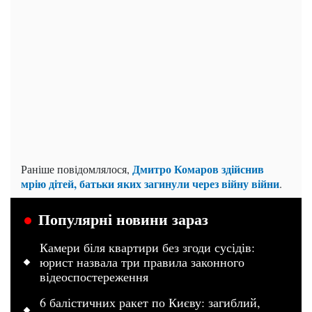
Дмитро Комаров здійснив
Раніше повідомлялося,
мрію дітей, батьки яких загинули через війну війни
.
Популярні новини зараз
Камери біля квартири без згоди сусідів:
юрист назвала три правила законного
відеоспостереження
6 балістичних ракет по Києву: загиблий,