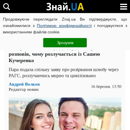
Продовжуючи переглядати Znaj.ua Ви підтверджуєте, що
ВІЙНА РОСІЇ ПРОТИ УКРАЇНИ
КОРОНАВІРУС В УКРАЇНІ І
ознайомилися з
Політикою конфіденційності
і погоджуєтеся з
використанням файлів cookie.
Головна
Шоу-бізнес
ЧИТАТЬ НА РУССКОМ
Зрозумів
Без зради та обману: Дмитро Комаров
розповів, чому розлучається із Сашею
Кучеренко
Пара подала спільну заяву про розірвання шлюбу через
РАГС, розлучаючись мирно та цивілізовано
Андрей Волков
16 березня, 13:50
Редактор новин