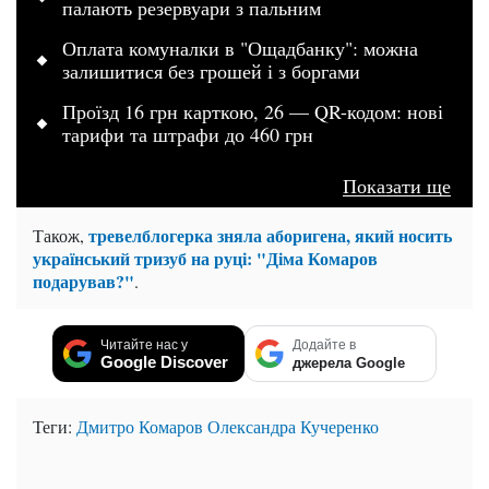
палають резервуари з пальним
Оплата комуналки в "Ощадбанку": можна
залишитися без грошей і з боргами
Проїзд 16 грн карткою, 26 — QR-кодом: нові
тарифи та штрафи до 460 грн
Показати ще
тревелблогерка зняла аборигена, який носить
Також,
український тризуб на руці: "Діма Комаров
подарував?"
.
Читайте нас у
Додайте в
Google Discover
джерела Google
Теги:
Дмитро Комаров
Олександра Кучеренко