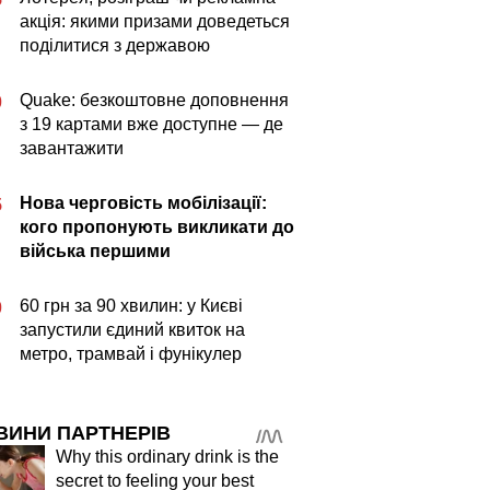
акція: якими призами доведеться
поділитися з державою
Quake: безкоштовне доповнення
0
з 19 картами вже доступне — де
завантажити
Нова черговість мобілізації:
5
кого пропонують викликати до
війська першими
60 грн за 90 хвилин: у Києві
0
запустили єдиний квиток на
метро, трамвай і фунікулер
ВИНИ ПАРТНЕРІВ
Why this ordinary drink is the
secret to feeling your best