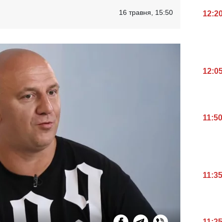
16 травня, 15:50
12:2
12:0
11:5
11:3
11:2