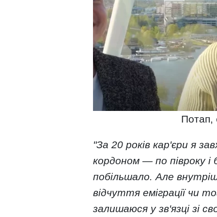
Потап,
"За 20 років кар'єри я з
кордоном — по півроку і 
побільшало. Але внутрішн
відчуття еміграції чи то
залишаюся у зв'язці зі с