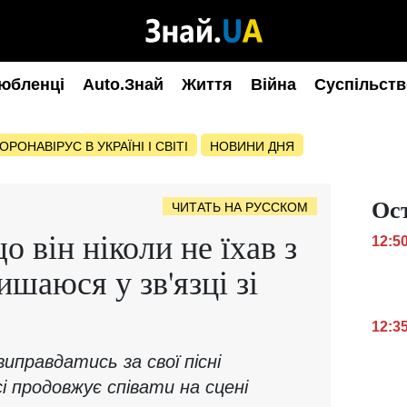
юбленці
Auto.Знай
Життя
Війна
Суспільств
ОРОНАВІРУС В УКРАЇНІ І СВІТІ
НОВИНИ ДНЯ
Ос
ЧИТАТЬ НА РУССКОМ
о він ніколи не їхав з
12:5
ишаюся у зв'язці зі
"
12:3
иправдатись за свої пісні
сі продовжує співати на сцені