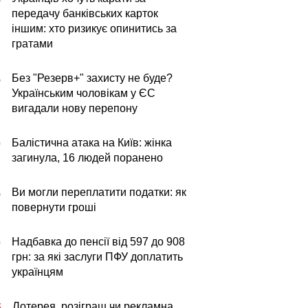
передачу банківських карток
іншим: хто ризикує опинитись за
гратами
Без "Резерв+" захисту не буде?
5
Українським чоловікам у ЄС
вигадали нову перепону
Балістична атака на Київ: жінка
0
загинула, 16 людей поранено
Ви могли переплатити податки: як
5
повернути гроші
Надбавка до пенсії від 597 до 908
0
грн: за які заслуги ПФУ доплатить
українцям
Лотерея, розіграш чи рекламна
5