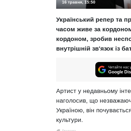
16 травня, 15:50
Український репер та п
часом живе за кордоном
кордоном, зробив неспо
внутрішній зв'язок із б
Читайте нас 
Google Dis
Артист у недавньому інте
наголосив, що незважаюч
Україною, він почувається
культури.