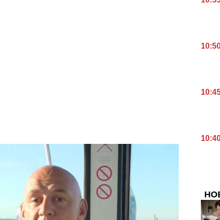
10:5
10:4
10:4
НО