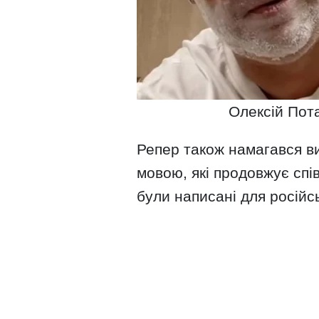
Олексій Пота
Репер також намагався ви
мовою, які продовжує спі
були написані для російсь