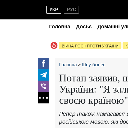
УКР
РУС
Головна
Досьє
Домашні ул
ВІЙНА РОСІЇ ПРОТИ УКРАЇНИ
К
Головна
Шоу-бізнес
Потап заявив, щ
України: "Я зал
своєю країною
Репер також намагався в
російською мовою, які до