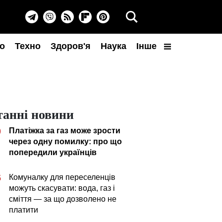
о
Техно
Здоров'я
Наука
Інше
танні новини
Платіжка за газ може зрости
0
через одну помилку: про що
попередили українців
Комуналку для переселенців
5
можуть скасувати: вода, газ і
сміття — за що дозволено не
платити