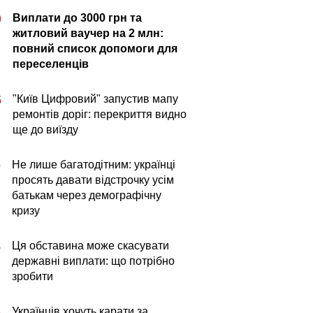
Виплати до 3000 грн та
0
житловий ваучер на 2 млн:
повний список допомоги для
переселенців
"Київ Цифровий" запустив мапу
5
ремонтів доріг: перекриття видно
ще до виїзду
Не лише багатодітним: українці
0
просять давати відстрочку усім
батькам через демографічну
кризу
Ця обставина може скасувати
5
державні виплати: що потрібно
зробити
Українців хочуть карати за
5