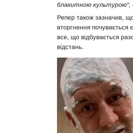
блакитною культурою"
Репер також зазначив, щ
вторгнення почувається є
все, що відбувається раз
відстань.