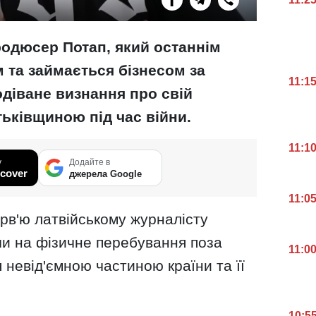
родюсер Потап, який останнім
 та займається бізнесом за
11:1
діване визнання про свій
атьківщиною під час війни.
11:1
у
Додайте в
cover
джерела Google
11:0
рв'ю латвійському журналісту
и на фізичне перебування поза
11:0
 невід'ємною частиною країни та її
10:5