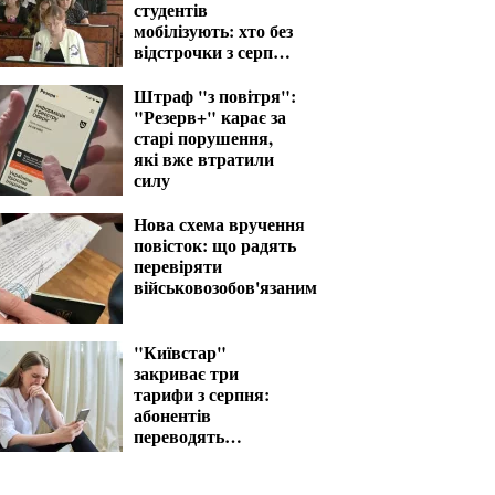
студентів
мобілізують: хто без
відстрочки з серпня
— перелік
Штраф "з повітря":
"Резерв+" карає за
старі порушення,
які вже втратили
силу
Нова схема вручення
повісток: що радять
перевіряти
військовозобов'язаним
"Київстар"
закриває три
тарифи з серпня:
абонентів
переводять
автоматично