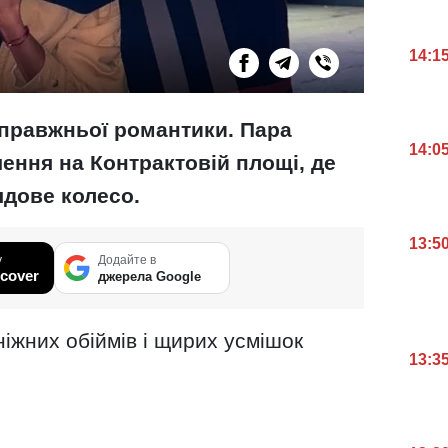
14:1
справжньої романтики. Пара
14:0
ення на Контрактовій площі, де
ядове колесо.
13:5
у
Додайте в
cover
джерела Google
ніжних обіймів і щирих усмішок
13:3