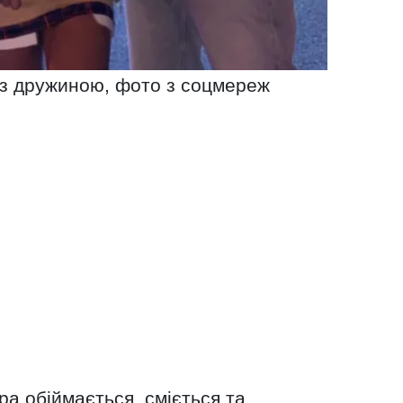
 з дружиною, фото з соцмереж
ра обіймається, сміється та