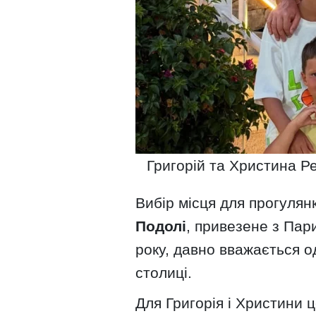
Григорій та Христина Р
Вибір місця для прогулян
Подолі
, привезене з Пар
року, давно вважається о
столиці.
Для Григорія і Христини 