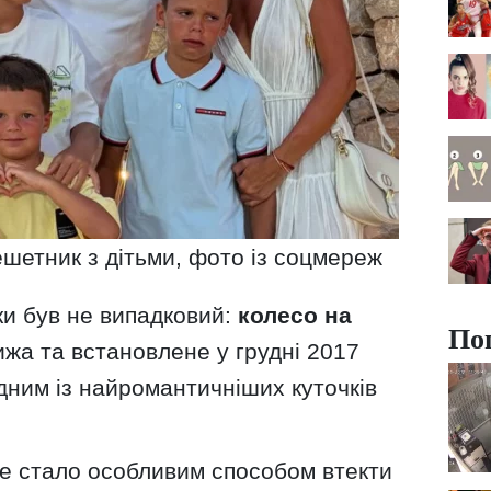
ешетник з дітьми, фото із соцмереж
ки був не випадковий:
колесо на
По
ижа та встановлене у грудні 2017
дним із найромантичніших куточків
це стало особливим способом втекти