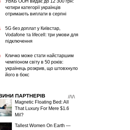
УВКБ ООН видає до 12 300 грн:
0
чотири категорії українців
отримають виплати в серпні
5G без доплат у Київстар,
5
Vodafone та lifecell: три умови для
підключення
Кличко може стати найстаршим
0
чемпіоном світу в 50 років:
українець розкрив, що штовхнуло
його в бокс
ВИНИ ПАРТНЕРІВ
Magnetic Floating Bed: All
That Luxury For Mere $1.6
Mil?
Tallest Women On Earth —