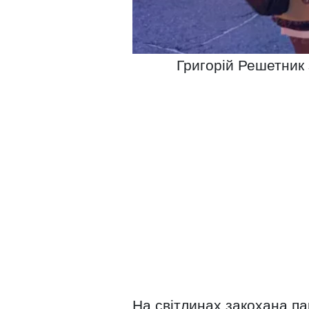
Григорій Решетник
На світлинах закохана па