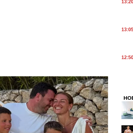
13:2
13:0
12:5
НО