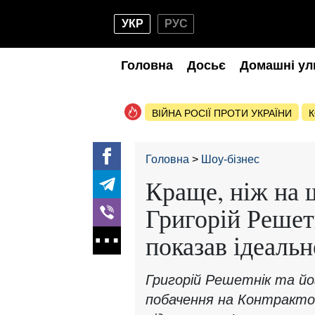
УКР
РУС
Головна
Досьє
Домашні ул
ВІЙНА РОСІЇ ПРОТИ УКРАЇНИ
К
Головна
Шоу-бізнес
Краще, ніж на 
Григорій Решет
показав ідеальн
Григорій Решетнік та йо
побачення на Контрактов