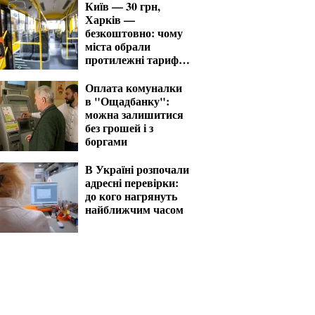
Київ — 30 грн,
Харків —
безкоштовно: чому
міста обрали
протилежні тарифи
на транспорт
Оплата комуналки
в "Ощадбанку":
можна залишитися
без грошей і з
боргами
В Україні розпочали
адресні перевірки:
до кого нагрянуть
найближчим часом