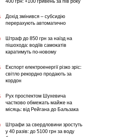
400 грн: +100 гривень за пів року
Дохід змінився – субсидію
5
перерахують автоматично
Штраф до 850 грн за наїзд на
0
пішохода: водіїв самокатів
каратимуть по-новому
Експорт електроенергії різко зріс:
5
світло рекордно продають за
кордон
Рух проспектом Шухевича
5
частково обмежать майже на
місяць: від Рейгана до Бальзака
Штрафи за свердловини зростуть
0
у 40 разів: до 5100 грн за воду