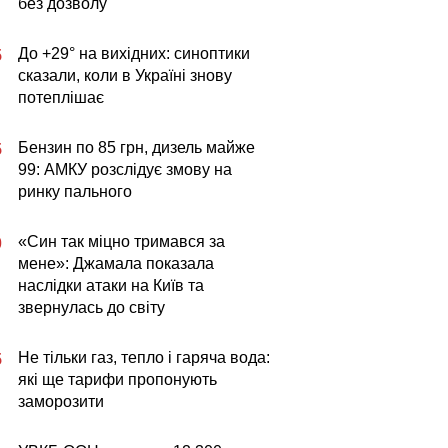
без дозволу
До +29° на вихідних: синоптики
5
сказали, коли в Україні знову
потеплішає
Бензин по 85 грн, дизель майже
5
99: АМКУ розслідує змову на
ринку пального
«Син так міцно тримався за
0
мене»: Джамала показала
наслідки атаки на Київ та
звернулась до світу
Не тільки газ, тепло і гаряча вода:
5
які ще тарифи пропонують
заморозити