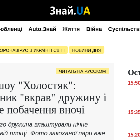
юбленці
Auto.Знай
Життя
Війна
Суспільств
ОРОНАВІРУС В УКРАЇНІ І СВІТІ
НОВИНИ ДНЯ
Ос
ЧИТАТЬ НА РУССКОМ
шоу "Холостяк":
15:5
ник "вкрав" дружину і
е побачення вночі
15:3
го дружина влаштували нічне
ій площі. Фото закоханої пари вже
15:2