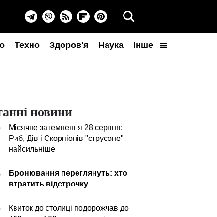
о
Техно
Здоров'я
Наука
Інше
танні новини
Місячне затемнення 28 серпня:
0
Риб, Дів і Скорпіонів "струсоне"
найсильніше
Бронювання переглянуть: хто
5
втратить відстрочку
Квиток до столиці подорожчав до
0