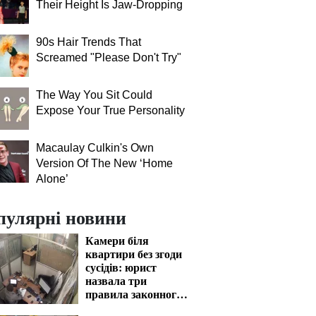
Their Height Is Jaw-Dropping
90s Hair Trends That
Screamed "Please Don't Try"
The Way You Sit Could
Expose Your True Personality
Macaulay Culkin's Own
Version Of The New ‘Home
Alone’
пулярні новини
Камери біля
квартири без згоди
сусідів: юрист
назвала три
правила законного
відеоспостереження