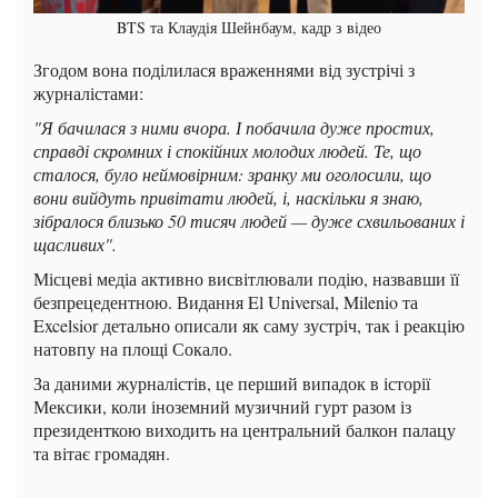
BTS та Клаудія Шейнбаум, кадр з відео
Згодом вона поділилася враженнями від зустрічі з
журналістами:
"Я бачилася з ними вчора. І побачила дуже простих,
справді скромних і спокійних молодих людей. Те, що
сталося, було неймовірним: зранку ми оголосили, що
вони вийдуть привітати людей, і, наскільки я знаю,
зібралося близько 50 тисяч людей — дуже схвильованих і
щасливих".
Місцеві медіа активно висвітлювали подію, назвавши її
безпрецедентною. Видання El Universal, Milenio та
Excelsior детально описали як саму зустріч, так і реакцію
натовпу на площі Сокало.
За даними журналістів, це перший випадок в історії
Мексики, коли іноземний музичний гурт разом із
президенткою виходить на центральний балкон палацу
та вітає громадян.