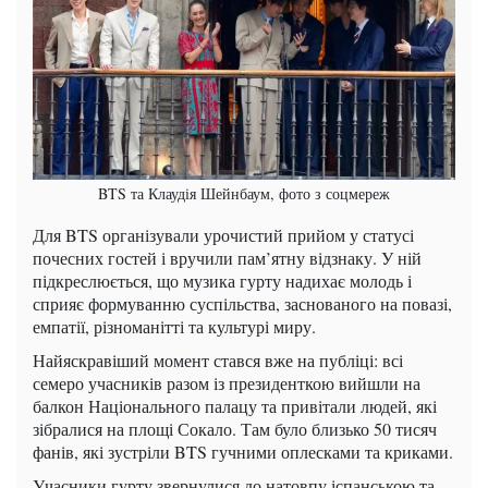
BTS та Клаудія Шейнбаум, фото з соцмереж
Для BTS організували урочистий прийом у статусі
почесних гостей і вручили пам’ятну відзнаку. У ній
підкреслюється, що музика гурту надихає молодь і
сприяє формуванню суспільства, заснованого на повазі,
емпатії, різноманітті та культурі миру.
Найяскравіший момент стався вже на публіці: всі
семеро учасників разом із президенткою вийшли на
балкон Національного палацу та привітали людей, які
зібралися на площі Сокало. Там було близько 50 тисяч
фанів, які зустріли BTS гучними оплесками та криками.
Учасники гурту звернулися до натовпу іспанською та