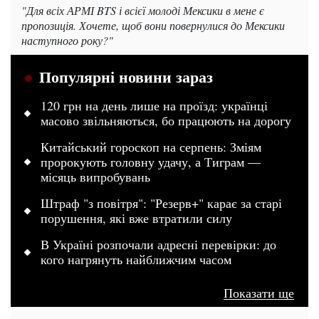
"Для всіх АРМІ BTS і всієї молоді Мексики в мене є
пропозиція. Хочете, щоб вони повернулися до Мексики
наступного року?"
Популярні новини зараз
120 грн на день лише на проїзд: українці
масово звільняються, бо працюють на дорогу
Китайський гороскоп на серпень: Зміям
пророкують головну удачу, а Тиграм —
місяць випробувань
Штраф "з повітря": "Резерв+" карає за старі
порушення, які вже втратили силу
В Україні розпочали адресні перевірки: до
кого нагрянуть найближчим часом
Показати ще