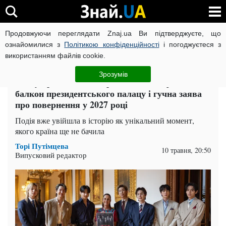
Продовжуючи переглядати Znaj.ua Ви підтверджуєте, що
ВІЙНА РОСІЇ ПРОТИ УКРАЇНИ
КОРОНАВІРУС В УКРАЇНІ І
ознайомилися з
Політикою конфіденційності
і погоджуєтеся з
використанням файлів cookie.
Головна
Шоу-бізнес
ЧИТАТЬ НА РУССКОМ
Зрозумів
BTS увірвалися в історію: 50 тисяч фанів,
балкон президентського палацу і гучна заява
про повернення у 2027 році
Подія вже увійшла в історію як унікальний момент,
якого країна ще не бачила
Торі Путімцева
10 травня, 20:50
Випусковий редактор