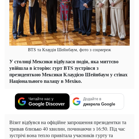
BTS та Клаудія Шейнбаум, фото з соцмереж
У столиці Мексики відбулася подія, яка миттєво
увійшла в історію: гурт BTS зустрівся з
президенткою Мексики Клаудією Шейнбаум у стінах
Національного палацу в Мехіко.
Читайте нас у
Додайте в
Google Discover
джерела Google
Візит відбувся на офіційне запрошення президентки та
тривав близько 40 хвилин, починаючи з 16:50. Під час
зустрічі вона тепло привітала учасників гурту та