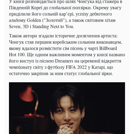
У книзі розповідається про шлях Чонгука від стажера в
Південній Кореї до глобальної попзірки. Окрему увагу
приділили його сольній кар’єрі, успіху дебютного
альбому Golden ("Золотий"), а також світовим хітам
Seven, 3D і Standing Next to You.
Також автори згадали історичне досягнення артиста:
Чонгук став першим корейським сольним виконавцем,
якому вдалося розмістити сім пісень у чарті Billboard
Hot 100. Ще одним важливим моментом у книзі названо
його виступ із піснею Dreamers на церемонії відкриття
чемпіонату світу з футболу FIFA 2022 у Катарі, що
остаточно закріпив за ним статус глобальної зірки.