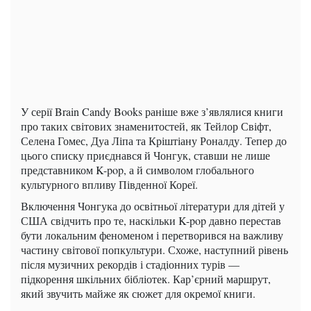
У серії Brain Candy Books раніше вже з’являлися книги
про таких світових знаменитостей, як Тейлор Свіфт,
Селена Гомес, Дуа Ліпа та Кріштіану Роналду. Тепер до
цього списку приєднався й Чонгук, ставши не лише
представником K-pop, а й символом глобального
культурного впливу Південної Кореї.
Включення Чонгука до освітньої літератури для дітей у
США свідчить про те, наскільки K-pop давно перестав
бути локальним феноменом і перетворився на важливу
частину світової попкультури. Схоже, наступний рівень
після музичних рекордів і стадіонних турів —
підкорення шкільних бібліотек. Кар’єрний маршрут,
який звучить майже як сюжет для окремої книги.