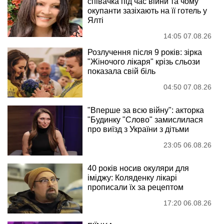
співачка під час війни та чому
окупанти зазіхають на її готель у
Ялті
14:05 07.08.26
Розлучення після 9 років: зірка
"Жіночого лікаря" крізь сльози
показала свій біль
04:50 07.08.26
"Вперше за всю війну": акторка
"Будинку "Слово" замислилася
про виїзд з України з дітьми
23:05 06.08.26
40 років носив окуляри для
іміджу: Коляденку лікарі
прописали їх за рецептом
17:20 06.08.26