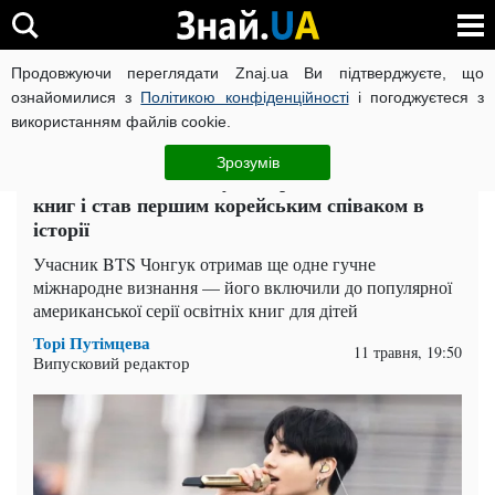
Продовжуючи переглядати Znaj.ua Ви підтверджуєте, що
ВІЙНА РОСІЇ ПРОТИ УКРАЇНИ
КОРОНАВІРУС В УКРАЇНІ І
ознайомилися з
Політикою конфіденційності
і погоджуєтеся з
використанням файлів cookie.
Головна
Шоу-бізнес
ЧИТАТЬ НА РУССКОМ
Зрозумів
Не тільки BTS: Чонгук потрапив до шкільних
книг і став першим корейським співаком в
історії
Учасник BTS Чонгук отримав ще одне гучне
міжнародне визнання — його включили до популярної
американської серії освітніх книг для дітей
Торі Путімцева
11 травня, 19:50
Випусковий редактор