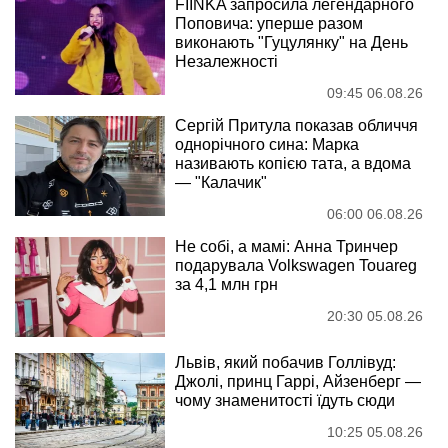
FIÏNKA запросила легендарного
Поповича: уперше разом
виконають "Гуцулянку" на День
Незалежності
09:45 06.08.26
Сергій Притула показав обличчя
однорічного сина: Марка
називають копією тата, а вдома
— "Калачик"
06:00 06.08.26
Не собі, а мамі: Анна Тринчер
подарувала Volkswagen Touareg
за 4,1 млн грн
20:30 05.08.26
Львів, який побачив Голлівуд:
Джолі, принц Гаррі, Айзенберг —
чому знаменитості їдуть сюди
10:25 05.08.26