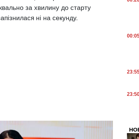
квально за хвилину до старту
апізнилася ні на секунду.
00:0
23:5
23:5
НО