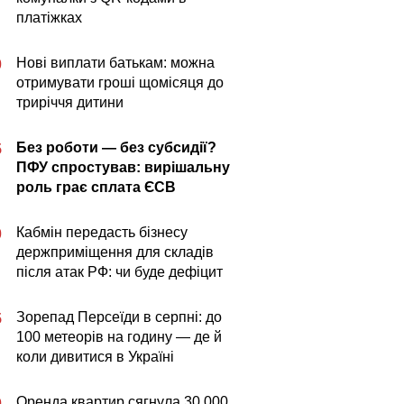
платіжках
Нові виплати батькам: можна
0
отримувати гроші щомісяця до
триріччя дитини
Без роботи — без субсидії?
5
ПФУ спростував: вирішальну
роль грає сплата ЄСВ
Кабмін передасть бізнесу
0
держприміщення для складів
після атак РФ: чи буде дефіцит
Зорепад Персеїди в серпні: до
5
100 метеорів на годину — де й
коли дивитися в Україні
Оренда квартир сягнула 30 000
0