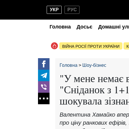
УКР
РУС
Головна
Досьє
Домашні ул
ВІЙНА РОСІЇ ПРОТИ УКРАЇНИ
К
Головна
Шоу-бізнес
"У мене немає в
"Сніданок з 1+
шокувала зізна
Валентина Хамайко впер
про ціну ранкових ефірів,