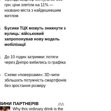
грн: ціни злетіли на 11% —
названо міста з найдешевшим
житлом
Бусики ТЦК можуть зникнути з
5
вулиць: військовий
запропонував нову модель
мобілізації
До 10 годин затримки: потяги
5
через Дніпро вибились із графіка
Схеми «поверхами»: 3D-чипи
0
збільшать потужність смартфонів
без зростання розміру
ВИНИ ПАРТНЕРІВ
Why this ordinary drink is the