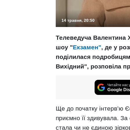
14 травня, 20:50
Телеведуча Валентина 
шоу "
Екзамен"
, де у р
поділилася подробицям
Вихідний", розповіла пр
Читайте нас 
Google Dis
Ще до початку інтерв’ю 
приємно її здивувала. За
стала чи не єдиною зірко