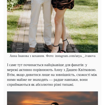
Анна Іванова з коханим. Фото: instagram.com/anya._.ivanova
І саме тут починається найцікавіше для фанатів: у
мережі активно порівнюють Анну з Дашею Квітковою.
Втім, якщо дивитися лише на зовнішність, схожості між
ними майже не знаходять — радше навпаки, вони
сприймаються як абсолютно різні типажі.