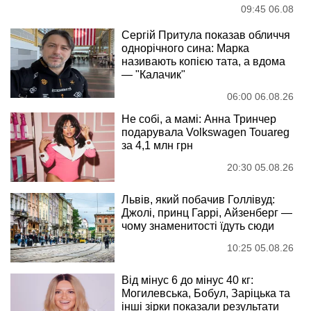
09:45 06.08
Сергій Притула показав обличчя
однорічного сина: Марка
називають копією тата, а вдома
— "Калачик"
06:00 06.08.26
Не собі, а мамі: Анна Тринчер
подарувала Volkswagen Touareg
за 4,1 млн грн
20:30 05.08.26
Львів, який побачив Голлівуд:
Джолі, принц Гаррі, Айзенберг —
чому знаменитості їдуть сюди
10:25 05.08.26
Від мінус 6 до мінус 40 кг:
Могилевська, Бобул, Заріцька та
інші зірки показали результати