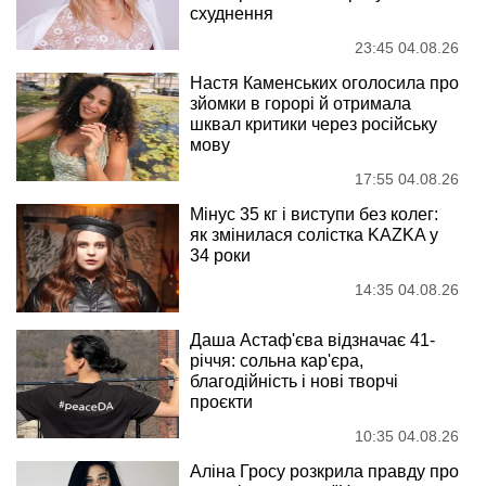
схуднення
23:45 04.08.26
Настя Каменських оголосила про
зйомки в горорі й отримала
шквал критики через російську
мову
17:55 04.08.26
Мінус 35 кг і виступи без колег:
як змінилася солістка KAZKA у
34 роки
14:35 04.08.26
Даша Астаф'єва відзначає 41-
річчя: сольна кар'єра,
благодійність і нові творчі
проєкти
10:35 04.08.26
Аліна Гросу розкрила правду про