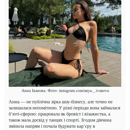
Анна Іванова. Фото: instagram.com/anya._.ivanova
Анна — не публічна зірка шоу-бізнесу, але точно не
залишалася непомітною. У різні періоди вона займалася
б’юті-сферою: працювала як бровіст і візажистка, а
також мала досвід у танцях і спорті. Згодом дівчина
змінила напрям і почала будувати кар’єру в