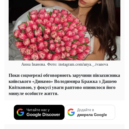
Анна Іванова. Фото: instagram.com/anya._.ivanova
Поки соцмережі обговорюють заручини півзахисника
київського «Динамо» Володимира Бражка з Дашею
Квітковою, у фокусі уваги раптово опинилося його
минуле особисте життя.
Читайте нас у
Додайте в
Google Discover
джерела Google