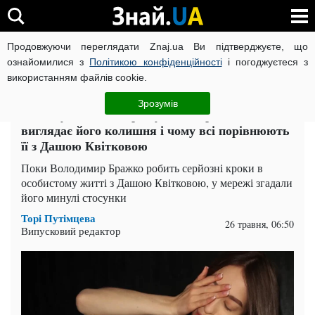
Продовжуючи переглядати Znaj.ua Ви підтверджуєте, що
ВІЙНА РОСІЇ ПРОТИ УКРАЇНИ
КОРОНАВІРУС В УКРАЇНІ І
ознайомилися з
Політикою конфіденційності
і погоджуєтеся з
використанням файлів cookie.
Головна
Шоу-бізнес
ЧИТАТЬ НА РУССКОМ
Зрозумів
Неочікуваний поворот у Вови Бражка: як
виглядає його колишня і чому всі порівнюють
її з Дашою Квітковою
Поки Володимир Бражко робить серйозні кроки в
особистому житті з Дашою Квітковою, у мережі згадали
його минулі стосунки
Торі Путімцева
26 травня, 06:50
Випусковий редактор