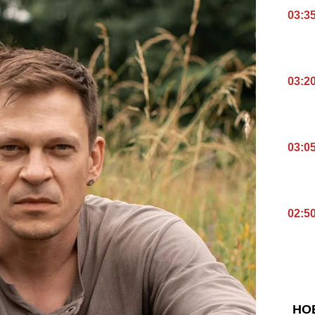
03:3
03:2
03:0
02:5
НО