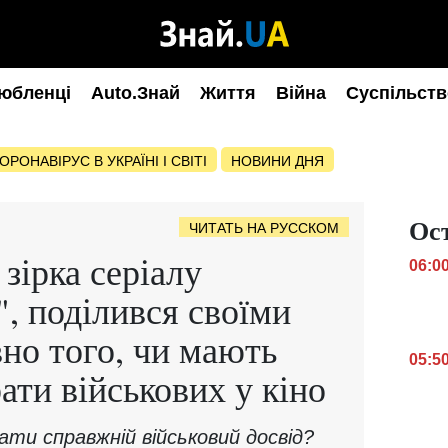
юбленці
Auto.Знай
Життя
Війна
Суспільств
ОРОНАВІРУС В УКРАЇНІ І СВІТІ
НОВИНИ ДНЯ
Ос
ЧИТАТЬ НА РУССКОМ
 зірка серіалу
06:0
", поділився своїми
но того, чи мають
05:5
ати військових у кіно
ати справжній військовий досвід?