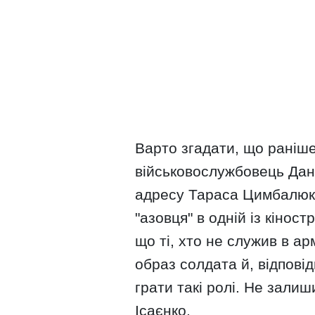
Варто згадати, що раніше
військовослужбовець Дані
адресу Тараса Цимбалюк
"азовця" в одній із кіност
що ті, хто не служив в ар
образ солдата й, відпові
грати такі ролі. Не залиш
Ісаєнко.