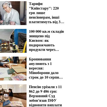
Тарифи
"Київстару": 220
грн лише
пенсіонерам, інші
платитимуть від 370
грн
100 000 кв.м складів
знищено під
Києвом: як
подорожчають
продукти через
удари РФ
Бронювання
анулюють з 1
вересня:
Міноборони дало
строк до 10 серпня
для критичних
підприємств
Пенсію урізали з 11
862 до 9 486 грн:
Верховний Суд
зобов'язав ПФУ
відновити виплати