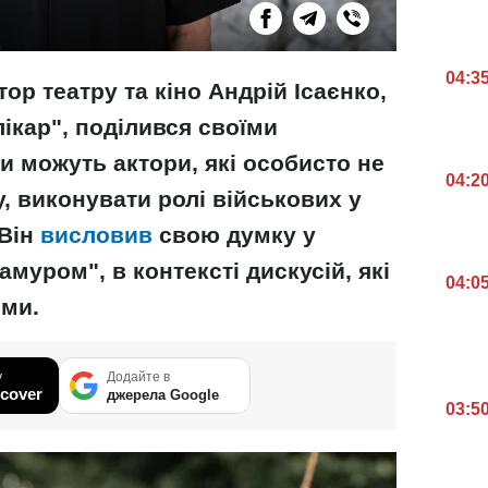
04:3
ор театру та кіно Андрій Ісаєнко,
лікар", поділився своїми
и можуть актори, які особисто не
04:2
, виконувати ролі військових у
 Він
висловив
свою думку у
амуром", в контексті дискусій, які
04:0
еми.
у
Додайте в
cover
джерела Google
03:5