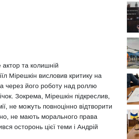
 актор та колишній
їл Мірешкін висловив критику на
а через його роботу над роллю
річок. Зокрема, Мірешкін підкреслив,
мії, не можуть повноцінно відтворити
дно, не мають морального права
ився осторонь цієї теми і Андрій