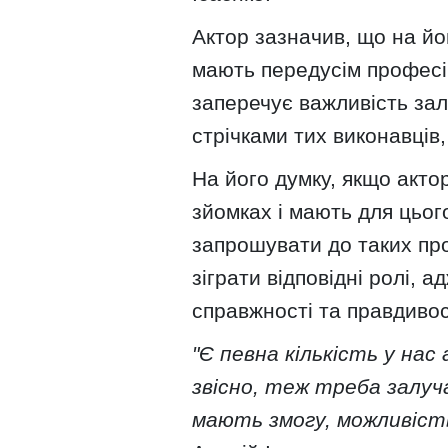
Актор зазначив, що на йог
мають передусім професій
заперечує важливість за
стрічками тих виконавців,
На його думку, якщо акто
зйомках і мають для цьог
запрошувати до таких про
зіграти відповідні ролі,
справжності та правдивос
"Є певна кількість у нас а
звісно, теж треба залуча
мають змогу, можливість