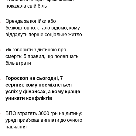
показала свій біль
Оренда за копійки або
5
безкоштовно: стало відомо, кому
віддадуть перше соціальне житло
Як говорити з дитиною про
0
смерть: 5 правил, що полегшать
біль втрати
Гороскоп на сьогодні, 7
5
серпня: кому посміхнеться
успіх у фінансах, а кому краще
уникати конфліктів
ВПО втратять 3000 грн на дитину:
0
уряд прив'язав виплати до очного
навчання