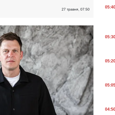
05:4
27 травня, 07:50
05:3
05:2
05:0
04:5