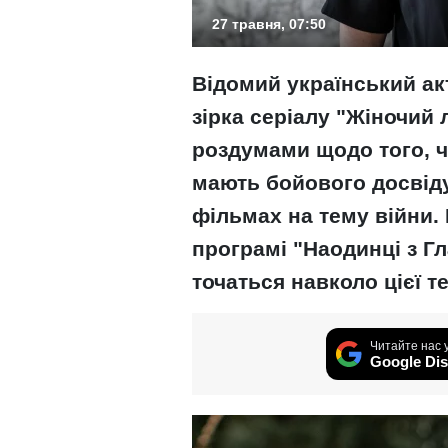
27 травня, 07:50
Відомий український акт
зірка серіалу "Жіночий 
роздумами щодо того, ч
мають бойового досвіду
фільмах на тему війни.
програмі "Наодинці з Гл
точаться навколо цієї т
Читайте нас 
Google Dis