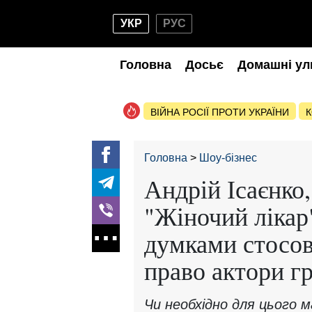
УКР
РУС
Головна
Досьє
Домашні ул
ВІЙНА РОСІЇ ПРОТИ УКРАЇНИ
К
Головна
Шоу-бізнес
Андрій Ісаєнко,
"Жіночий лікар
думками стосов
право актори гр
Чи необхідно для цього м