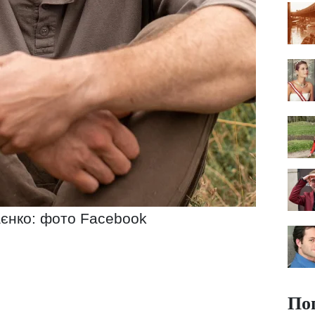
аєнко: фото Facebook
По