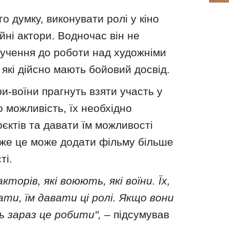
о думку, виконувати ролі у кіно
ні актори. Водночас він не
лучення до роботи над художніми
 які дійсно мають бойовий досвід.
ри-воїни прагнуть взяти участь у
о можливість, їх необхідно
єктів та давати їм можливості
 адже це може додати фільму більше
ті.
кторів, які воюють, які воїни. Їх,
ти, їм давати ці ролі. Якщо вони
 зараз це робити",
– підсумував