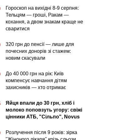
Гороскоп на вихідні 8-9 серпня:
0
Тельцям — гроші, Ракам —
кохання, а двом знакам краще не
сваритися
320 грн до пенсії — лише для
0
почесних донорів зі стажем:
новим скасували
До 40 000 грн на рік: Київ
0
компенсує навчання дітям
захисників — хто отримає
Яйця впали до 30 грн, хліб і
5
молоко поповзуть угору: свіжі
цінники АТБ, "Сільпо", Novus
Розлучення після 9 років: зірка
0
"Жіночого лікаря" крізь сльози