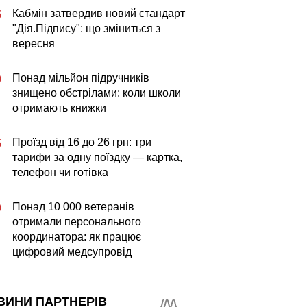
Кабмін затвердив новий стандарт
5
"Дія.Підпису": що зміниться з
вересня
Понад мільйон підручників
0
знищено обстрілами: коли школи
отримають книжки
Проїзд від 16 до 26 грн: три
5
тарифи за одну поїздку — картка,
телефон чи готівка
Понад 10 000 ветеранів
0
отримали персонального
координатора: як працює
цифровий медсупровід
ВИНИ ПАРТНЕРІВ