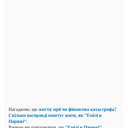
життя мрії чи фінансова катастрофа?
Нагадаємо, що
Скільки насправді коштує жити, як "Емілі в
Парижі".
"Емілі в Парижі"
Ранвше ми повідомляли, що