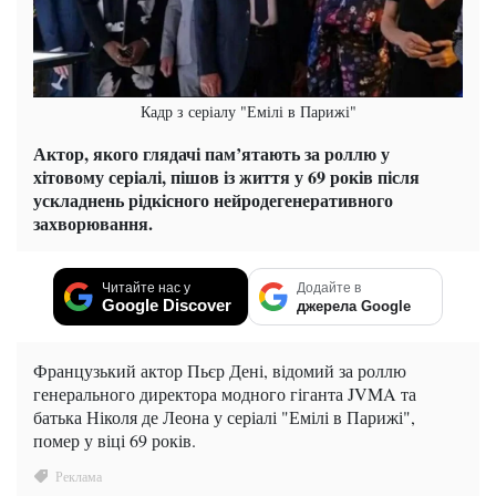
Кадр з серіалу "Емілі в Парижі"
Актор, якого глядачі пам’ятають за роллю у
хітовому серіалі, пішов із життя у 69 років після
ускладнень рідкісного нейродегенеративного
захворювання.
Читайте нас у
Додайте в
Google Discover
джерела Google
Французький актор Пьєр Дені, відомий за роллю
генерального директора модного гіганта JVMA та
батька Ніколя де Леона у серіалі "Емілі в Парижі",
помер у віці 69 років.