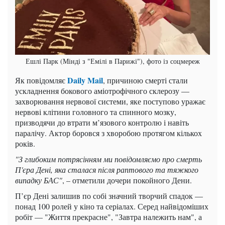
Ешлі Парк (Мінді з "Емілі в Парижі"), фото із соцмереж
Daily Mail
Як повідомляє
, причиною смерті стали
ускладнення бокового аміотрофічного склерозу —
захворювання нервової системи, яке поступово уражає
нервові клітини головного та спинного мозку,
призводячи до втрати м’язового контролю і навіть
паралічу. Актор боровся з хворобою протягом кількох
років.
"З глибоким потрясінням ми повідомляємо про смерть
П'єра Дені, яка сталася після раптового та тяжкого
випадку БАС"
, – отметили дочери покойного Дени.
П’єр Дені залишив по собі значний творчий спадок —
понад 100 ролей у кіно та серіалах. Серед найвідоміших
робіт — "Життя прекрасне", "Завтра належить нам", а