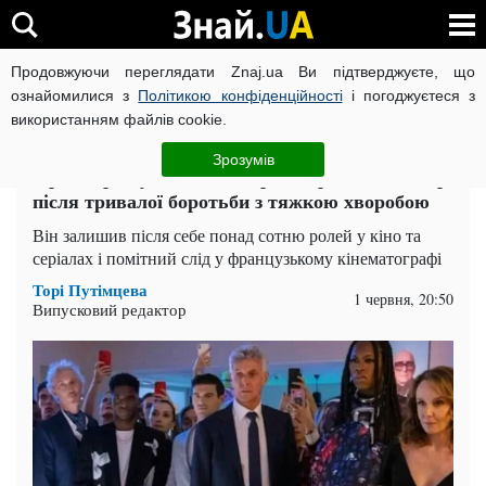
Продовжуючи переглядати Znaj.ua Ви підтверджуєте, що
ВІЙНА РОСІЇ ПРОТИ УКРАЇНИ
КОРОНАВІРУС В УКРАЇНІ І
ознайомилися з
Політикою конфіденційності
і погоджуєтеся з
використанням файлів cookie.
Головна
Шоу-бізнес
ЧИТАТЬ НА РУССКОМ
Зрозумів
Зірка серіалу "Емілі в Парижі" раптово помер
після тривалої боротьби з тяжкою хворобою
Він залишив після себе понад сотню ролей у кіно та
серіалах і помітний слід у французькому кінематографі
Торі Путімцева
1 червня, 20:50
Випусковий редактор