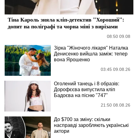
Тіна Кароль зняла кліп-детектив "Хороший":
допит на поліграфі та чорна міні з вирізами
08:50 09.08
Зірка "Жіночого лікаря" Наталка
Денисенко вийшла заміж: тепер
вона Ярошенко
03:45 09.08.26
Оголений танець і 8 образів:
Дорофєєва випустила кліп
Бадоєва на пісню "747"
21:50 08.08.26
До $700 за зміну: скільки
насправді заробляють українські
актори