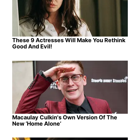
These 9 Actresses Will Make You Rethink
Good And Evil!
Macaulay Culkin's Own Version Of The
New ‘Home Alone’