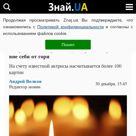
Продолжая просматривать Znaj.ua Вы подтверждаете, что
ВОЙНА РОССИИ ПРОТИВ УКРАИНЫ
КОРОНАВИРУС В 
ознакомились с
Политикой конфиденциальности
и согласны с
использованием файлов cookie.
Главная
Шоу-бизнес
ЧИТАТИ УКРАЇНСЬКОЮ
Понял
Умерла звезда сериала "Доктор Кто": фанаты
вне себя от горя
На счету известной актрисы насчитывается более 100
картин
Андрей Волков
30 декабря, 15:45
Редактор новин