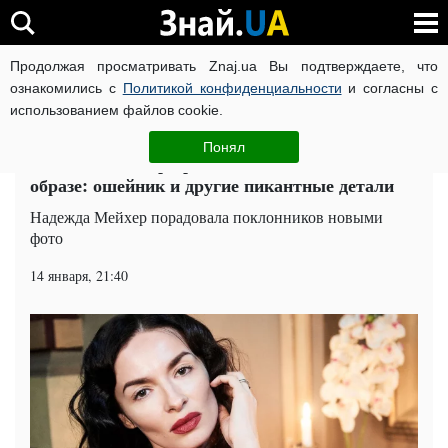
Продолжая просматривать Znaj.ua Вы подтверждаете, что
ВОЙНА РОССИИ ПРОТИВ УКРАИНЫ
КОРОНАВИРУС В 
ознакомились с
Политикой конфиденциальности
и согласны с
использованием файлов cookie.
Главная
Шоу-бизнес
ЧИТАТИ УКРАЇНСЬКОЮ
Понял
Надежда Мейхер предстала в экзотическом
образе: ошейник и другие пикантные детали
Надежда Мейхер порадовала поклонников новыми
фото
14 января, 21:40