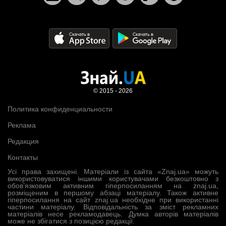
© 2015 - 2026
Политика конфиденциальности
Реклама
Редакция
Контакты
Усі права захищені. Матеріали із сайта «Znaj.ua» можуть
використовуватися іншими користувачами безкоштовно з
обов’язковим активним гіперпосиланням на znaj.ua,
розміщеним в першому абзаці матеріалу. Також активне
гіперпосилання на сайт znaj.ua необхідне при використанні
частини матеріалу. Відповідальність за зміст рекламних
матеріалів несе рекламодавець. Думка авторів матеріалів
може не збігатися з позицією редакції.