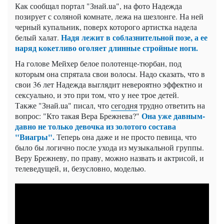
Как сообщал портал "Знай.ua", на фото Надежда
позирует с соляной комнате, лежа на шезлонге. На ней
черный купальник, поверх которого артистка надела
Надя лежит в соблазнительной позе, а ее
белый халат.
наряд кокетливо оголяет длинные стройные ноги.
На голове Мейхер белое полотенце-тюрбан, под
которым она спрятала свои волосы. Надо сказать, что в
свои 36 лет Надежда выглядит невероятно эффектно и
сексуально, и это при том, что у нее трое детей.
Также "Знай.ua" писал, что
сегодня
трудно ответить на
Она уже давным-
вопрос: "Кто такая Вера Брежнева?"
давно не только девочка из золотого состава
"Виагры".
Теперь она даже и не просто певица, что
было бы логично после ухода из музыкальной группы.
Веру Брежневу, по праву, можно назвать и актрисой, и
телеведущей, и, безусловно, моделью.