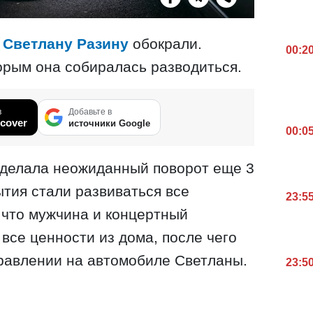
"
Светлану Разину
обокрали.
00:2
торым она собиралась разводиться.
в
Добавьте в
cover
источники Google
00:0
сделала неожиданный поворот еще 3
ытия стали развиваться все
23:5
 что мужчина и концертный
все ценности из дома, после чего
равлении на автомобиле Светланы.
23:5