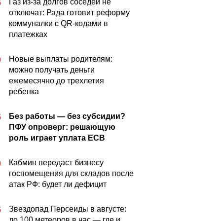
Газ из-за долгов соседей не
5
отключат: Рада готовит реформу
коммуналки с QR-кодами в
платежках
Новые выплаты родителям:
0
можно получать деньги
ежемесячно до трехлетия
ребенка
Без работы — без субсидии?
5
ПФУ опроверг: решающую
роль играет уплата ЕСВ
Кабмин передаст бизнесу
0
госпомещения для складов после
атак РФ: будет ли дефицит
Звездопад Персеиды в августе:
5
до 100 метеоров в час — где и