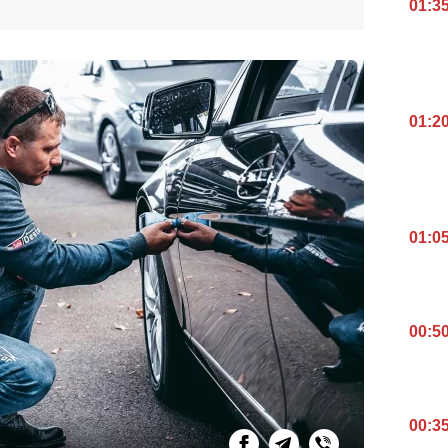
01:3
01:2
01:0
00:5
00:3