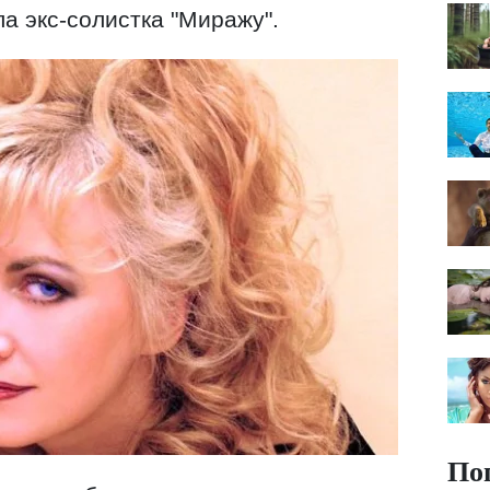
ала экс-солистка "Миражу".
По