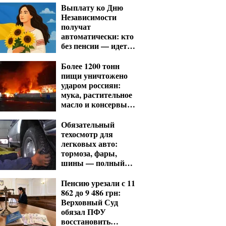
Выплату ко Дню
Независимости
получат
автоматически: кто
без пенсии — идет в
ПФУ с заявлением
Более 1200 тонн
пищи уничтожено
ударом россиян:
мука, растительное
масло и консервы
— что исчезнет с
полок
Обязательный
техосмотр для
легковых авто:
тормоза, фары,
шины — полный
список проверок
Пенсию урезали с 11
862 до 9 486 грн:
Верховный Суд
обязал ПФУ
восстановить