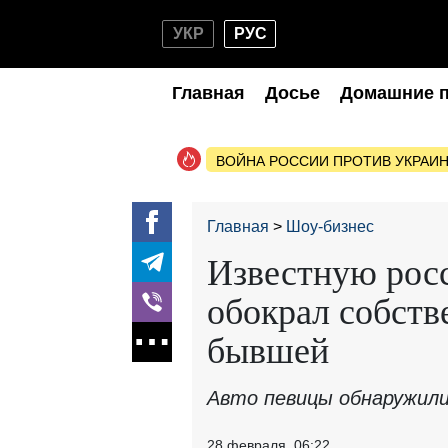
УКР
РУС
Главная
Досье
Домашние 
ВОЙНА РОССИИ ПРОТИВ УКРАИ
Главная
Шоу-бизнес
Известную рос
обокрал собств
бывшей
Авто певицы обнаружил
28 февраля, 06:22