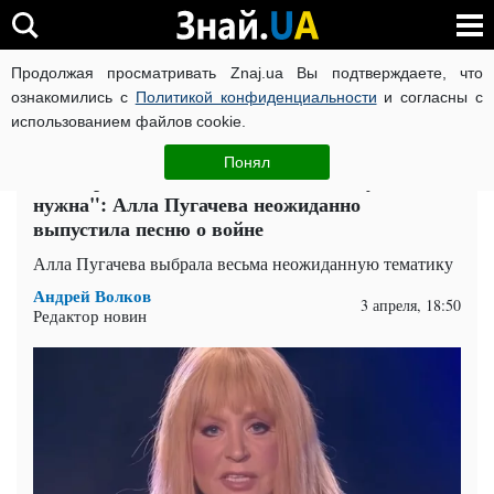
Продолжая просматривать Znaj.ua Вы подтверждаете, что
ВОЙНА РОССИИ ПРОТИВ УКРАИНЫ
КОРОНАВИРУС В 
ознакомились с
Политикой конфиденциальности
и согласны с
использованием файлов cookie.
Главная
Шоу-бизнес
ЧИТАТИ УКРАЇНСЬКОЮ
Понял
"Из нормальных людей нах*й никому не
нужна": Алла Пугачева неожиданно
выпустила песню о войне
Алла Пугачева выбрала весьма неожиданную тематику
Андрей Волков
3 апреля, 18:50
Редактор новин