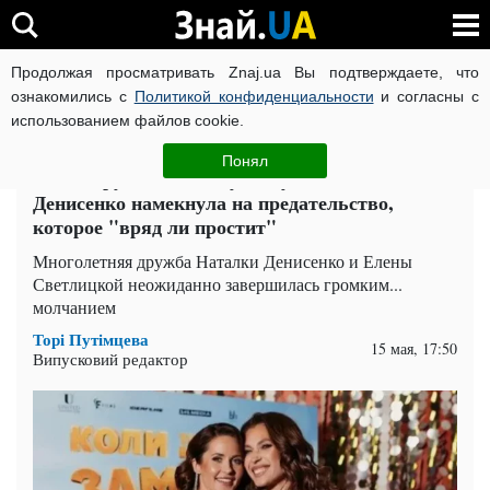
Продолжая просматривать Znaj.ua Вы подтверждаете, что
ВОЙНА РОССИИ ПРОТИВ УКРАИНЫ
КОРОНАВИРУС В 
ознакомились с
Политикой конфиденциальности
и согласны с
использованием файлов cookie.
Главная
Шоу-бизнес
ЧИТАТИ УКРАЇНСЬКОЮ
Понял
18 лет дружбы - в никуда: кума Наталки
Денисенко намекнула на предательство,
которое "вряд ли простит"
Многолетняя дружба Наталки Денисенко и Елены
Светлицкой неожиданно завершилась громким...
молчанием
Торі Путімцева
15 мая, 17:50
Випусковий редактор