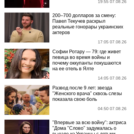
19:55 07.08.26
200–700 долларов за смену:
Павел Текучев раскрыл
реальные гонорары украинских
актеров
17:05 07.08.26
Софии Ротару — 79: где живет
певица во время войны и
почему оккупанты покушаются
на ее отель в Ялте
14:05 07.08.26
Развод после 9 лет: звезда
"Женского врача" сквозь слезы
показала свою боль
04:50 07.08.26
"Впервые за всю войну": актриса
"Дома "Слово" задумалась о
выезде из Украины с детьми