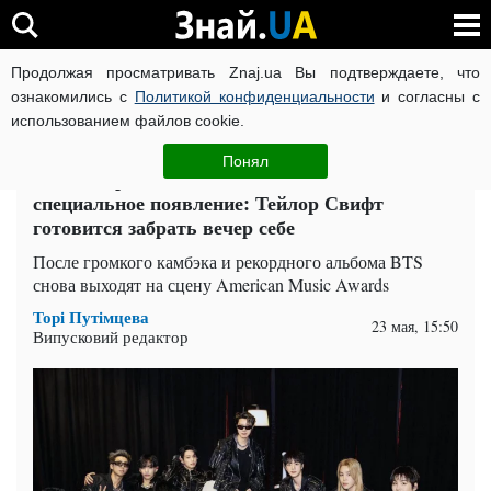
Продолжая просматривать Znaj.ua Вы подтверждаете, что
ВОЙНА РОССИИ ПРОТИВ УКРАИНЫ
КОРОНАВИРУС В 
ознакомились с
Политикой конфиденциальности
и согласны с
использованием файлов cookie.
Главная
Шоу-бизнес
ЧИТАТИ УКРАЇНСЬКОЮ
Понял
BTS возвращаются на AMA и готовят
специальное появление: Тейлор Свифт
готовится забрать вечер себе
После громкого камбэка и рекордного альбома BTS
снова выходят на сцену American Music Awards
Торі Путімцева
23 мая, 15:50
Випусковий редактор