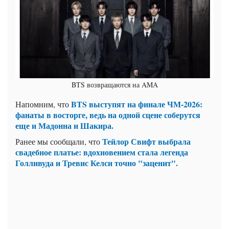
BTS возвращаются на AMA
BTS выступят на финале ЧМ-2026:
Напомним, что
фанаты в восторге, ведь на одной сцене соберутся
еще и Мадонна и Шакира.
Тейлор Свифт выбрала
Ранее мы сообщали, что
свадебное платье: вдохновением стала легенда
Голливуда и Тревис Келси точно "заценит".