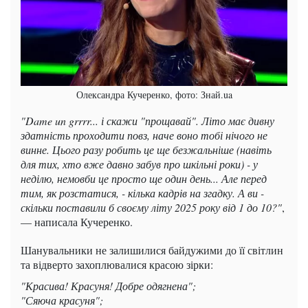
Олександра Кучеренко, фото: Знай.ua
"Dame un grrrr... і скажи "прощавай". Літо має дивну
здатність проходити повз, наче воно тобі нічого не
винне. Цього разу робить це ще безжальніше (навіть
для тих, хто вже давно забув про шкільні роки) - у
неділю, немовби це просто ще один день... Але перед
тим, як розстатися, - кілька кадрів на згадку. А ви -
скільки поставили б своєму літу 2025 року від 1 до 10?"
,
— написала Кучеренко.
Шанувальники не залишилися байдужими до її світлин
та відверто захоплювалися красою зірки:
"Красива! Красуня! Добре одягнена";
"Сяюча красуня";