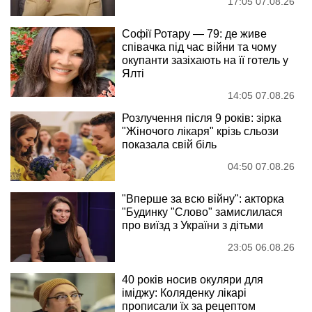
17:05 07.08.26
Софії Ротару — 79: де живе
співачка під час війни та чому
окупанти зазіхають на її готель у
Ялті
14:05 07.08.26
Розлучення після 9 років: зірка
"Жіночого лікаря" крізь сльози
показала свій біль
04:50 07.08.26
"Вперше за всю війну": акторка
"Будинку "Слово" замислилася
про виїзд з України з дітьми
23:05 06.08.26
40 років носив окуляри для
іміджу: Коляденку лікарі
прописали їх за рецептом