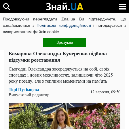
Продовжуючи переглядати Znaj.ua Ви підтверджуєте, що
ВІЙНА РОСІЇ ПРОТИ УКРАЇНИ
КОРОНАВІРУС В УКРАЇНІ І
ознайомилися з
Політикою конфіденційності
і погоджуєтеся з
використанням файлів cookie.
Головна
Шоу-бізнес
ЧИТАТЬ НА РУССКОМ
Зрозумів
"На цей раз ще безжальніше": колишня жінка
Комарова Олександра Кучеренко підбила
підсумки розставання
Сьогодні Олександра зосереджується на собі, своїх
спогадах і нових можливостях, залишаючи літо 2025
року позаду, але з теплими моментами на пам’ять
Торі Путімцева
12 вересня, 09:50
Випусковий редактор