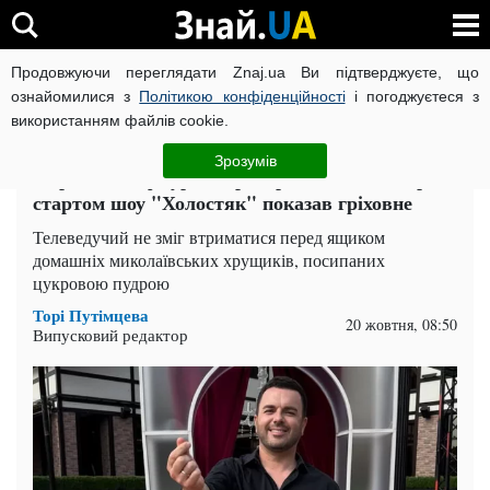
Продовжуючи переглядати Znaj.ua Ви підтверджуєте, що
ВІЙНА РОСІЇ ПРОТИ УКРАЇНИ
КОРОНАВІРУС В УКРАЇНІ І
ознайомилися з
Політикою конфіденційності
і погоджуєтеся з
використанням файлів cookie.
Головна
Шоу-бізнес
ЧИТАТЬ НА РУССКОМ
Зрозумів
"Прощавай фігура": Григорій Решетнік перед
стартом шоу "Холостяк" показав гріховне
Телеведучий не зміг втриматися перед ящиком
домашніх миколаївських хрущиків, посипаних
цукровою пудрою
Торі Путімцева
20 жовтня, 08:50
Випусковий редактор