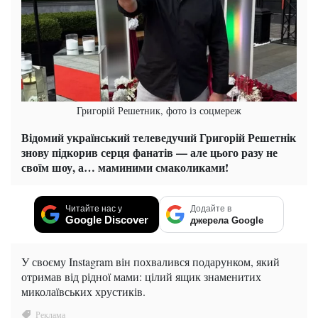
Григорій Решетник, фото із соцмереж
Відомий український телеведучий Григорій Решетнік
знову підкорив серця фанатів — але цього разу не
своїм шоу, а… маминими смаколиками!
Читайте нас у
Додайте в
Google Discover
джерела Google
У своєму Instagram він похвалився подарунком, який
отримав від рідної мами: цілий ящик знаменитих
миколаївських хрустиків.