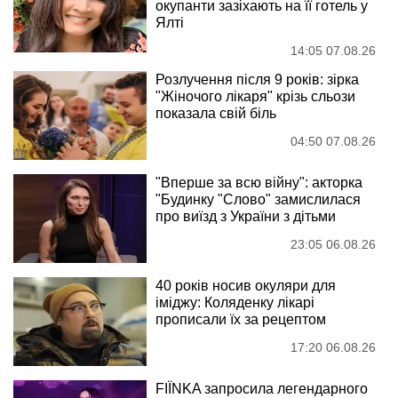
окупанти зазіхають на її готель у
Ялті
14:05 07.08.26
Розлучення після 9 років: зірка
"Жіночого лікаря" крізь сльози
показала свій біль
04:50 07.08.26
"Вперше за всю війну": акторка
"Будинку "Слово" замислилася
про виїзд з України з дітьми
23:05 06.08.26
40 років носив окуляри для
іміджу: Коляденку лікарі
прописали їх за рецептом
17:20 06.08.26
FIÏNKA запросила легендарного