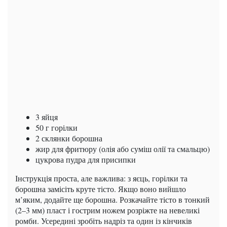
3 яйця
50 г горілки
2 склянки борошна
жир для фритюру (олія або суміш олії та смальцю)
цукрова пудра для присипки
Інструкція проста, але важлива: з яєць, горілки та
борошна замісіть круте тісто. Якщо воно вийшло
м’яким, додайте ще борошна. Розкачайте тісто в тонкий
(2–3 мм) пласт і гострим ножем розріжте на невеликі
ромби. Усередині зробіть надріз та один із кінчиків