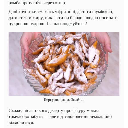
ромба протягніть через отвір.
Далі хрустики смажать у фритюрі, дістати шумівкою,
дати стекти жиру, викласти на блюдо і щедро посипати
цукровою пудрою. І… насолоджуйтесь!
Вергуни, фото: Знай.ua
Схоже, після такого десерту про фігуру можна
тимчасово забути — але від задоволення неможливо
відмовитися.