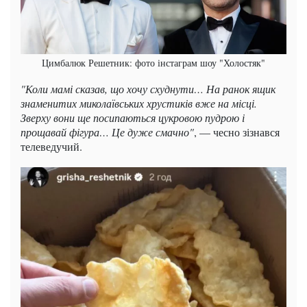
Цимбалюк Решетник: фото інстаграм шоу "Холостяк"
"Коли мамі сказав, що хочу схуднути… На ранок ящик
знаменитих миколаївських хрустиків вже на місці.
Зверху вони ще посипаються цукровою пудрою і
прощавай фігура… Це дуже смачно"
, — чесно зізнався
телеведучий.