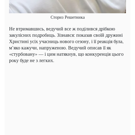
Сториз Решетника
Не втримавшись, ведучий все ж поділився дрібкою
закулісних подробиць. Зізнався: показав своїй дружині
Христині усіх учасниць нового сезону, і її реакція була,
м’яко кажучи, напруженою. Ведучий описав її як
«стурбовану» — і цим натякнув, що конкуренція цього
року буде не з легких.