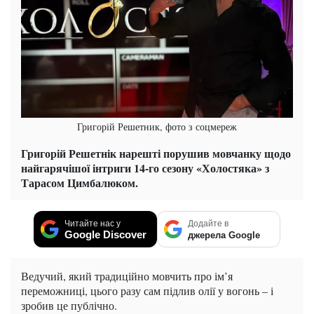
Григорій Решетник, фото з соцмереж
Григорій Решетнік нарешті порушив мовчанку щодо
найгарячішої інтриги 14-го сезону «Холостяка» з
Тарасом Цимбалюком.
Читайте нас у
Додайте в
Google Discover
джерела Google
Ведучий, який традиційно мовчить про ім’я
переможниці, цього разу сам підлив олії у вогонь – і
зробив це публічно.