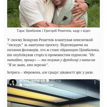
Тарас Цимбалюк і Григорій Решетнік, кадр з відео
У своєму Instagram Решетнік влаштував невеличкий
"екскурс" за лаштунки проєкту. Відповідаючи на
питання фоловерів, хто ж стане обраницею Цимбалюка,
він опублікував сторіз із промовистим підписом:
"Не
питайте, прошу» — та позував у футболці з написом
"Я не знаю, хто переміг".
Інтрига – збережена, але градус цікавості зріс у рази.