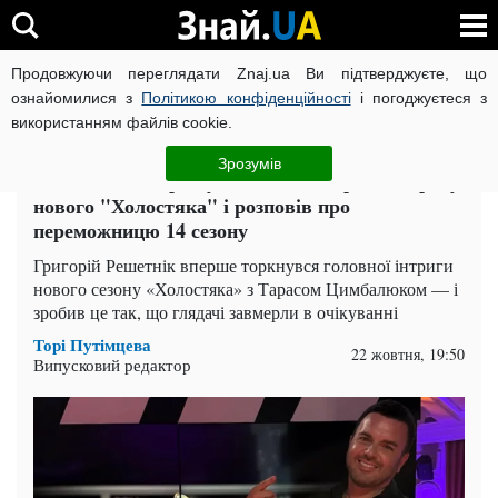
Продовжуючи переглядати Znaj.ua Ви підтверджуєте, що
ВІЙНА РОСІЇ ПРОТИ УКРАЇНИ
КОРОНАВІРУС В УКРАЇНІ І
ознайомилися з
Політикою конфіденційності
і погоджуєтеся з
використанням файлів cookie.
Головна
Шоу-бізнес
ЧИТАТЬ НА РУССКОМ
Зрозумів
"Не питайте, прошу": Решетнік зірвав інтригу
нового "Холостяка" і розповів про
переможницю 14 сезону
Григорій Решетнік вперше торкнувся головної інтриги
нового сезону «Холостяка» з Тарасом Цимбалюком — і
зробив це так, що глядачі завмерли в очікуванні
Торі Путімцева
22 жовтня, 19:50
Випусковий редактор