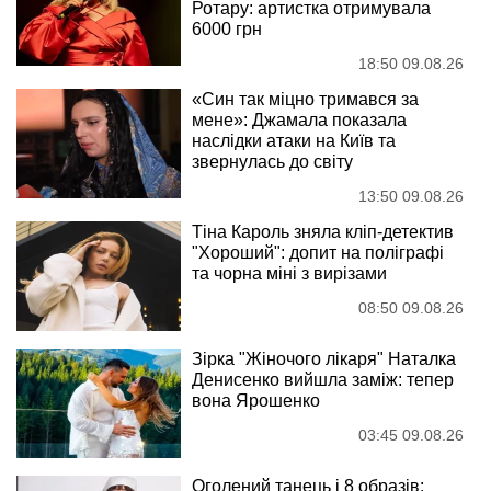
Ротару: артистка отримувала
6000 грн
18:50 09.08.26
«Син так міцно тримався за
мене»: Джамала показала
наслідки атаки на Київ та
звернулась до світу
13:50 09.08.26
Тіна Кароль зняла кліп-детектив
"Хороший": допит на поліграфі
та чорна міні з вирізами
08:50 09.08.26
Зірка "Жіночого лікаря" Наталка
Денисенко вийшла заміж: тепер
вона Ярошенко
03:45 09.08.26
Оголений танець і 8 образів: