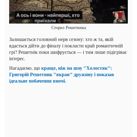
Сториз Решетника
Залишається головний нерв сезону: хто ж та, якій
вдасться дійти до фіналу і покласти край романтичній
грі? Решетнік поки шифрується — і тим лише підігріває
інтерес.
краще, ніж на шоу "Холостяк":
Нагадаємо, що
Григорій Решетник "вкрав" дружину і показав
ідеальне побачення вночі.