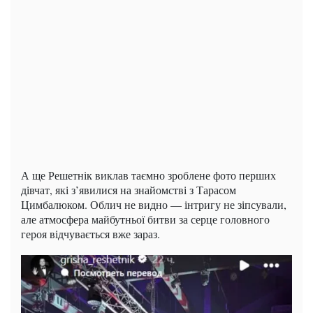
А ще Решетнік виклав таємно зроблене фото перших
дівчат, які з’явилися на знайомстві з Тарасом
Цимбалюком. Облич не видно — інтригу не зіпсували,
але атмосфера майбутньої битви за серце головного
героя відчувається вже зараз.