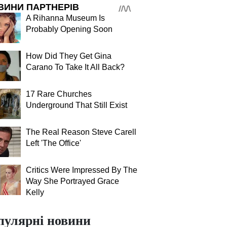
ВИНИ ПАРТНЕРІВ
A Rihanna Museum Is
Probably Opening Soon
How Did They Get Gina
Carano To Take It All Back?
17 Rare Churches
Underground That Still Exist
The Real Reason Steve Carell
Left 'The Office'
Critics Were Impressed By The
Way She Portrayed Grace
Kelly
пулярні новини