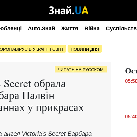
юбленці
Auto.Знай
Життя
Війна
Суспільств
ОРОНАВІРУС В УКРАЇНІ І СВІТІ
НОВИНИ ДНЯ
Ос
ЧИТАТЬ НА РУССКОМ
s Secret обрала
05:5
рбара Палвін
Каннах у прикрасах
05:4
ангел Victoria’s Secret Барбара