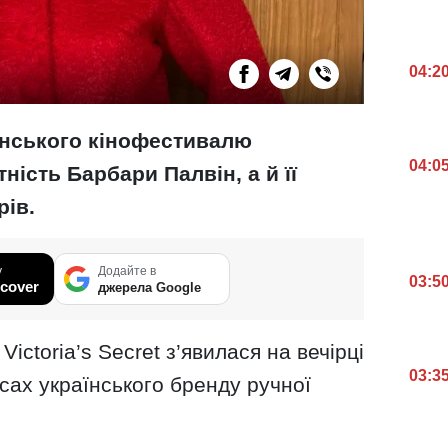
04:2
аннського кінофестивалю
04:0
ність Барбари Палвін, а й її
рів.
у
Додайте в
03:5
cover
джерела Google
ictoria’s Secret з’явилася на вечірці
03:3
асах українського бренду ручної