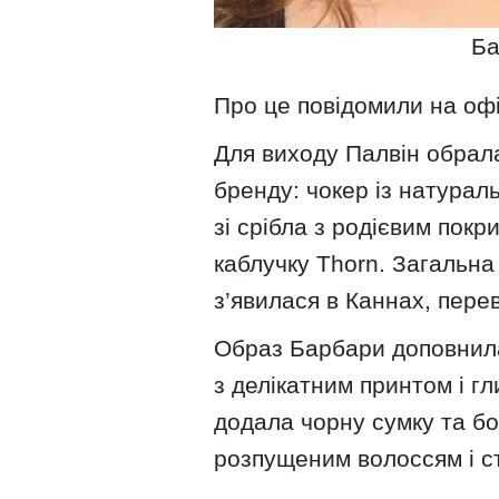
Ба
Про це повідомили на офі
Для виходу Палвін обрала
бренду: чокер із натурал
зі срібла з родієвим покр
каблучку Thorn. Загальна 
з’явилася в Каннах, пере
Образ Барбари доповнила
з делікатним принтом і г
додала чорну сумку та бо
розпущеним волоссям і с