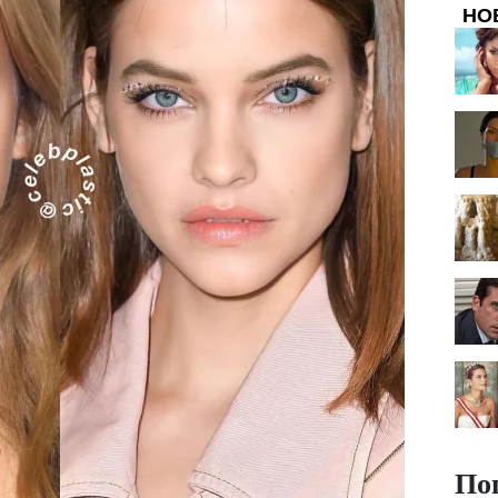
НО
По