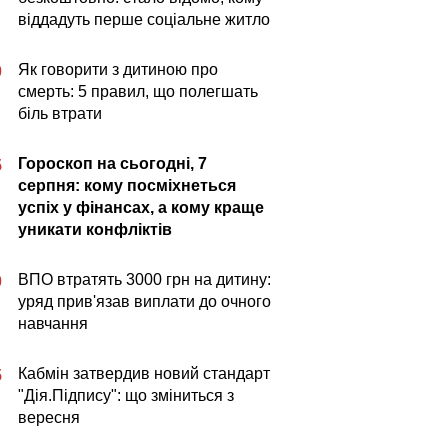
віддадуть перше соціальне житло
Як говорити з дитиною про
0
смерть: 5 правил, що полегшать
біль втрати
Гороскоп на сьогодні, 7
5
серпня: кому посміхнеться
успіх у фінансах, а кому краще
уникати конфліктів
ВПО втратять 3000 грн на дитину:
0
уряд прив'язав виплати до очного
навчання
Кабмін затвердив новий стандарт
5
"Дія.Підпису": що зміниться з
вересня