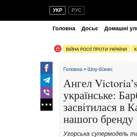
УКР
РУС
Головна
Досьє
Домашні ул
ВІЙНА РОСІЇ ПРОТИ УКРАЇНИ
К
Головна
Шоу-бізнес
Ангел Victoria’
українське: Ба
засвітилася в 
нашого бренду
Угорська супермодель та 