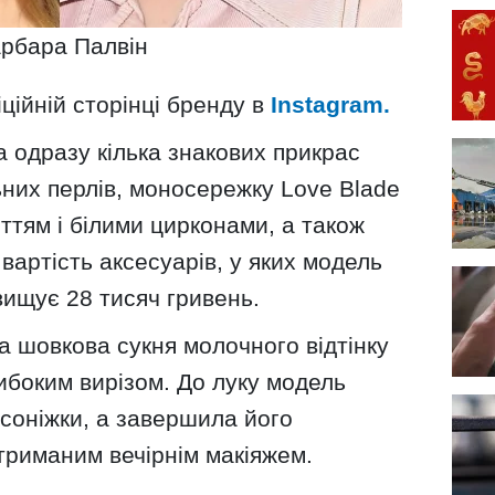
рбара Палвін
ційній сторінці бренду в
Instagram.
 одразу кілька знакових прикрас
ьних перлів, моносережку Love Blade
иттям і білими цирконами, а також
вартість аксесуарів, у яких модель
вищує 28 тисяч гривень.
 шовкова сукня молочного відтінку
либоким вирізом. До луку модель
соніжки, а завершила його
триманим вечірнім макіяжем.