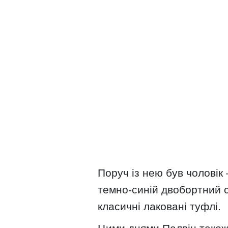
Поруч із нею був чоловік
темно-синій двобортний см
класичні лаковані туфлі.