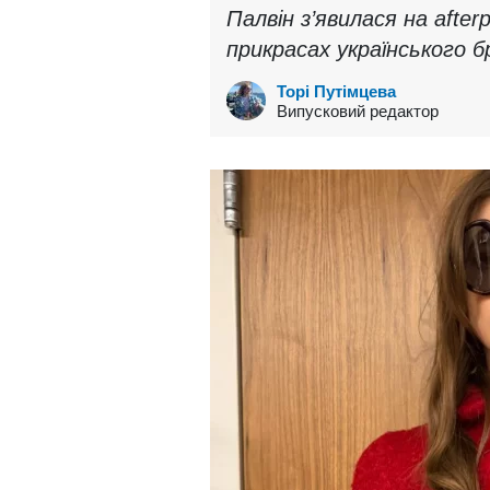
Палвін з’явилася на afte
прикрасах українського б
Торі Путімцева
Випусковий редактор