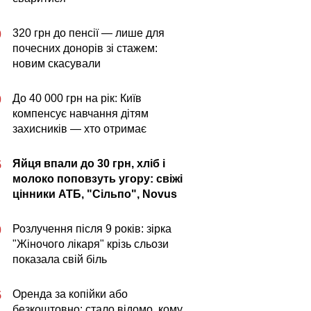
320 грн до пенсії — лише для
0
почесних донорів зі стажем:
новим скасували
До 40 000 грн на рік: Київ
0
компенсує навчання дітям
захисників — хто отримає
Яйця впали до 30 грн, хліб і
5
молоко поповзуть угору: свіжі
цінники АТБ, "Сільпо", Novus
Розлучення після 9 років: зірка
0
"Жіночого лікаря" крізь сльози
показала свій біль
Оренда за копійки або
5
безкоштовно: стало відомо, кому