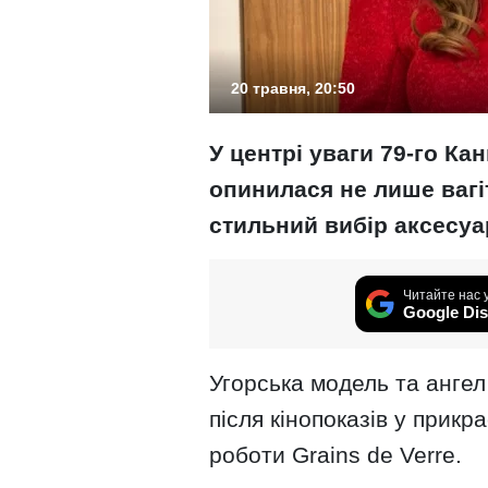
20 травня, 20:50
У центрі уваги 79-го К
опинилася не лише вагіт
стильний вибір аксесуа
Читайте нас 
Google Dis
Угорська модель та ангел V
після кінопоказів у прикр
роботи Grains de Verre.