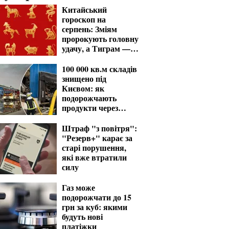
Китайський
гороскоп на
серпень: Зміям
пророкують головну
удачу, а Тиграм —
місяць випробувань
100 000 кв.м складів
знищено під
Києвом: як
подорожчають
продукти через
удари РФ
Штраф "з повітря":
"Резерв+" карає за
старі порушення,
які вже втратили
силу
Газ може
подорожчати до 15
грн за куб: якими
будуть нові
платіжки