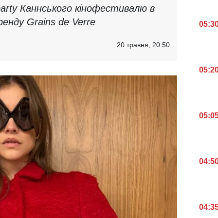
rparty Каннського кінофестивалю в
ренду Grains de Verre
05:3
20 травня, 20:50
05:2
05:0
04:5
04:3