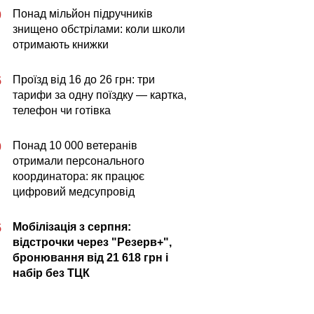
Понад мільйон підручників
0
знищено обстрілами: коли школи
отримають книжки
Проїзд від 16 до 26 грн: три
5
тарифи за одну поїздку — картка,
телефон чи готівка
Понад 10 000 ветеранів
0
отримали персонального
координатора: як працює
цифровий медсупровід
Мобілізація з серпня:
5
відстрочки через "Резерв+",
бронювання від 21 618 грн і
набір без ТЦК