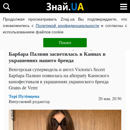
Продолжая просматривать Znaj.ua Вы подтверждаете, что
ВОЙНА РОССИИ ПРОТИВ УКРАИНЫ
КОРОНАВИРУС В 
ознакомились с
Политикой конфиденциальности
и согласны с
использованием файлов cookie.
Главная
Шоу-бизнес
ЧИТАТИ УКРАЇНСЬКОЮ
Понял
Ангел Victoria's Secret выбрала украинское:
Барбара Палвин засветилась в Каннах в
украшениях нашего бренда
Венгерская супермодель и ангел Victoria's Secret
Барбара Палвин появилась на afterparty Каннского
кинофестиваля в украшениях украинского бренда
Grains de Verre
Торі Путімцева
20 мая, 20:50
Випусковий редактор