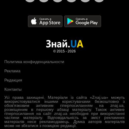
© 2015 - 2026
Политика конфиденциальности
Реклама
Редакция
Контакты
Усі права захищені. Матеріали із сайта «Znaj.ua» можуть
використовуватися іншими користувачами безкоштовно з
обов’язковим активним гіперпосиланням на znaj.ua,
розміщеним в першому абзаці матеріалу. Також активне
гіперпосилання на сайт znaj.ua необхідне при використанні
частини матеріалу. Відповідальність за зміст рекламних
матеріалів несе рекламодавець. Думка авторів матеріалів
може не збігатися з позицією редакції.