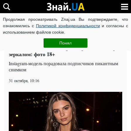
Продолжая просматривать Znaj.ua Вы подтверждаете, что
ВОЙНА РОССИИ ПРОТИВ УКРАИНЫ
КОРОНАВИРУС В 
ознакомились с
Политикой конфиденциальности
и согласны с
использованием файлов cookie.
Главная
Шоу-бизнес
ЧИТАТИ УКРАЇНСЬКОЮ
Понял
Эмили Ратаковски поиграла прелестями перед
зеркалом: фото 18+
Instagram-модель порадовала подписчиков пикантным
снимком
31 октября, 10:16