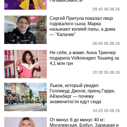
Независимости
09:45 06.08.26
Сергей Притула показал лицо
годовалого сына: Марка
называют копией папы, а дома
— "Калачик"
06:00 06.08.26
Не себе, а маме: Анна Тринчер
подарила Volkswagen Touareg за
4,1 млн грн
20:30 05.08.26
Львов, который увидел
Голливуд: Джоли, принц Гарри,
Айзенберг — почему
знаменитости едут сюда
10:25 05.08.26
От минус 6 до минус 40 кг:
Могилевская, Бобул, Зарицкая и