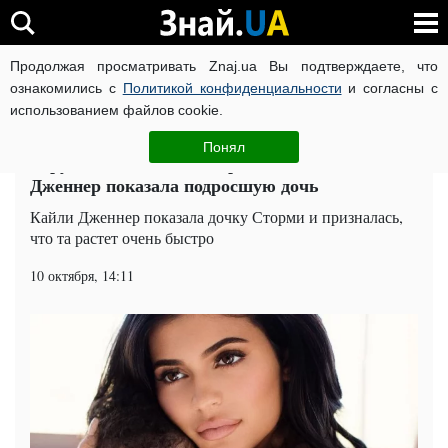
Продолжая просматривать Znaj.ua Вы подтверждаете, что
ВОЙНА РОССИИ ПРОТИВ УКРАИНЫ
КОРОНАВИРУС В 
ознакомились с
Политикой конфиденциальности
и согласны с
использованием файлов cookie.
Главная
Шоу-бизнес
ЧИТАТИ УКРАЇНСЬКОЮ
Понял
"Грустно и весело одновременно": Кайли
Дженнер показала подросшую дочь
Кайли Дженнер показала дочку Сторми и призналась,
что та растет очень быстро
10 октября, 14:11